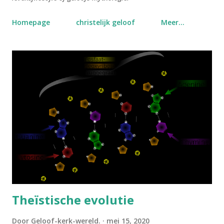
Homepage
christelijk geloof
Meer…
P
o
s
t
s
Theïstische evolutie
Door
Geloof-kerk-wereld.
mei 15, 2020