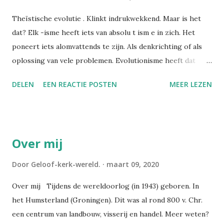
Theïstische evolutie . Klinkt indrukwekkend. Maar is het
dat? Elk -isme heeft iets van absolu t ism e in zich. Het
poneert iets alomvattends te zijn. Als denkrichting of als
oplossing van vele problemen. Evolutionisme heeft dat
door te suggereren dat de wetenschap dit heeft bewezen.
DELEN
EEN REACTIE POSTEN
MEER LEZEN
Sommigen beweren zelfs dat de evolutietheorie een feit is.
De grote vraag is echter of de natuurwetenschap het
ontstaan van organismen kan verklaren. Niemand was er bij
toen ongeveer 8000 à 10.000 jaar geleden levende wezens
Over mij
ontstonden. Daarmee is het ontoegankelijk voor elke
natuurwetenschap. Geen mens heeft in vroeger tijden ooit
Door
Geloof-kerk-wereld.
maart 09, 2020
iets geschreven over het ontstaan van dier- en
Over mij Tijdens de wereldoorlog (in 1943) geboren. In
plantensoorten! Het ontstaan daarvan is eveneens
het Humsterland (Groningen). Dit was al rond 800 v. Chr.
ontoegankelijk voor de geologie . De geologie levert
een centrum van landbouw, visserij en handel. Meer weten?
massa's bewijzen voor duizenden aardlagen met miljoenen